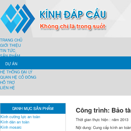
TRANG CHỦ
GIỚI THIỆU
TIN TỨC
SẢN PHẨM
DỰ ÁN
HỆ THỐNG ĐẠI LÝ
QUAN HỆ CỔ ĐÔNG
HỖ TRỢ
LIÊN HỆ
Công trình: Bảo t
DANH MỤC SẢN PHẨM
Kính cường lực an toàn
Thời gian thực hiện : năm 2013
Kính dán an toàn
Kính mosaic
Nội dung: Cung cấp kính an toàn 