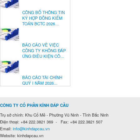
CÔNG BỐ THÔNG TIN
KÝ HỢP ĐỒNG KIỂM
TOÁN BCTC 2026...
BÁO CÁO VỀ VIỆC
CÔNG TY KHÔNG ĐÁP
ỨNG ĐIỀU KIỆN CÔ...
BÁO CÁO TÀI CHÍNH
QUÝ I NĂM 2026...
CÔNG TY CỔ PHẦN KÍNH ĐÁP CẦU
Trụ sở chính: Khu Cổ Mễ - Phường Vũ Ninh - Tỉnh Bắc Ninh
Điện thoại: +84 222.3821 369 - Fax: +84 222.3821 507
Email:
info@kinhdapcau.vn
Website: kinhdapcau.vn