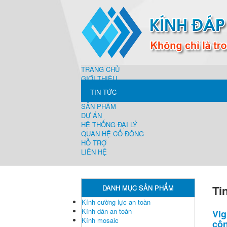
TRANG CHỦ
GIỚI THIỆU
TIN TỨC
SẢN PHẨM
DỰ ÁN
HỆ THỐNG ĐẠI LÝ
QUAN HỆ CỔ ĐÔNG
HỖ TRỢ
LIÊN HỆ
Ti
DANH MỤC SẢN PHẨM
Kính cường lực an toàn
Kính dán an toàn
Vig
Kính mosaic
côn