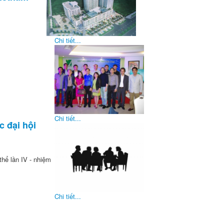
Chi tiết...
Chi tiết...
c đại hội
thể lần IV - nhiệm
Chi tiết...