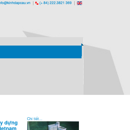
nfo@kinhdapcau.vn
(+ 84) 222.3821 369
Chi tiết...
xây dựng
Vietnam