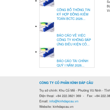
Sa
Bộ
CÔNG BỐ THÔNG TIN
Vi
KÝ HỢP ĐỒNG KIỂM
TOÁN BCTC 2026...
BÁO CÁO VỀ VIỆC
CÔNG TY KHÔNG ĐÁP
ỨNG ĐIỀU KIỆN CÔ...
BÁO CÁO TÀI CHÍNH
QUÝ I NĂM 2026...
CÔNG TY CỔ PHẦN KÍNH ĐÁP CẦU
Trụ sở chính: Khu Cổ Mễ - Phường Vũ Ninh - Tỉn
Điện thoại: +84 222.3821 369 - Fax: +84 222.3
Email:
info@kinhdapcau.vn
Website: kinhdapcau.vn