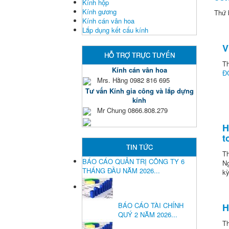
Kính hộp
Kính gương
Thứ 
Kính cán vân hoa
Lắp dụng kết cấu kính
V
HỖ TRỢ TRỰC TUYẾN
T
Kính cán vân hoa
Đ
Mrs. Hằng 0982 816 695
Tư vấn Kính gia công và lắp dựng
kính
Mr Chung 0866.808.279
H
t
TIN TỨC
Th
BÁO CÁO QUẢN TRỊ CÔNG TY 6
Ng
THÁNG ĐẦU NĂM 2026...
kỳ
BÁO CÁO TÀI CHÍNH
H
QUÝ 2 NĂM 2026...
Th