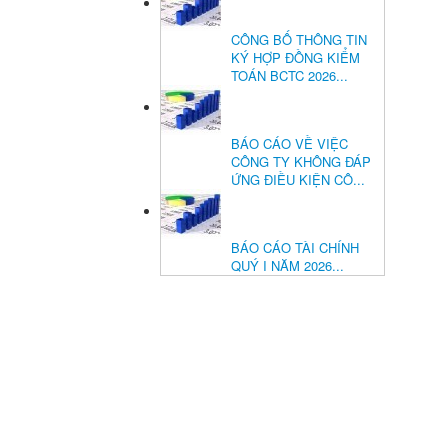
CÔNG BỐ THÔNG TIN
KÝ HỢP ĐỒNG KIỂM
TOÁN BCTC 2026...
BÁO CÁO VỀ VIỆC
CÔNG TY KHÔNG ĐÁP
ỨNG ĐIỀU KIỆN CÔ...
BÁO CÁO TÀI CHÍNH
QUÝ I NĂM 2026...