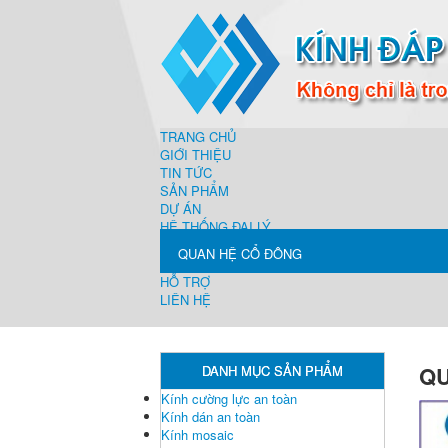
TRANG CHỦ
GIỚI THIỆU
TIN TỨC
SẢN PHẨM
DỰ ÁN
HỆ THỐNG ĐẠI LÝ
QUAN HỆ CỔ ĐÔNG
HỖ TRỢ
LIÊN HỆ
QU
DANH MỤC SẢN PHẨM
Kính cường lực an toàn
Kính dán an toàn
Kính mosaic