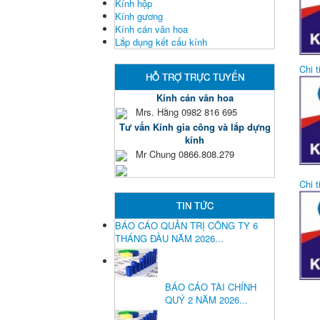
Kính hộp
Kính gương
Kính cán vân hoa
Lắp dụng kết cấu kính
Chi ti
HỖ TRỢ TRỰC TUYẾN
Kính cán vân hoa
Mrs. Hằng 0982 816 695
Tư vấn Kính gia công và lắp dựng
kính
Mr Chung 0866.808.279
Chi ti
TIN TỨC
BÁO CÁO QUẢN TRỊ CÔNG TY 6
THÁNG ĐẦU NĂM 2026...
BÁO CÁO TÀI CHÍNH
QUÝ 2 NĂM 2026...