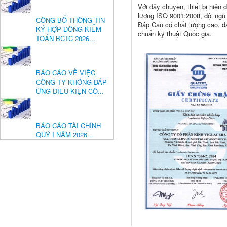
Với dây chuyền, thiết bị hiện 
lượng ISO 9001:2008, đội ngũ
CÔNG BỐ THÔNG TIN
Đáp Cầu có chất lượng cao, đ
KÝ HỢP ĐỒNG KIỂM
chuẩn kỹ thuật Quốc gia.
TOÁN BCTC 2026...
BÁO CÁO VỀ VIỆC
CÔNG TY KHÔNG ĐÁP
ỨNG ĐIỀU KIỆN CÔ...
BÁO CÁO TÀI CHÍNH
QUÝ I NĂM 2026...