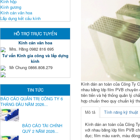
Kính hộp
Kính gương
Kính cán vân hoa
Lắp dụng kết cấu kính
HỖ TRỢ TRỰC TUYẾN
Kính cán vân hoa
Mrs. Hằng 0982 816 695
Tư vấn Kính gia công và lắp dựng
kính
Mr Chung 0866.808.279
Kính dán an toàn của Công Ty Cổ
nhau bằng lớp film PVB chuyên d
TIN TỨC
tiên tiến và hệ thống quản lý 
BÁO CÁO QUẢN TRỊ CÔNG TY 6
hợp chuẩn theo quy chuẩn kỹ th
THÁNG ĐẦU NĂM 2026...
Mô tả
Tính năng kỹ thuật
Kính dán an toàn của Công Ty 
BÁO CÁO TÀI CHÍNH
với nhau bằng lớp film PVB ch
QUÝ 2 NĂM 2026...
đục; film màu xanh, màu đồng;