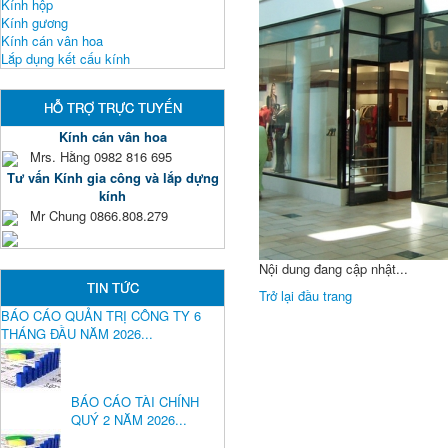
Kính hộp
Kính gương
Kính cán vân hoa
Lắp dụng kết cấu kính
HỖ TRỢ TRỰC TUYẾN
Kính cán vân hoa
Mrs. Hằng 0982 816 695
Tư vấn Kính gia công và lắp dựng
kính
Mr Chung 0866.808.279
Nội dung đang cập nhật...
TIN TỨC
Trở lại đầu trang
BÁO CÁO QUẢN TRỊ CÔNG TY 6
THÁNG ĐẦU NĂM 2026...
BÁO CÁO TÀI CHÍNH
QUÝ 2 NĂM 2026...