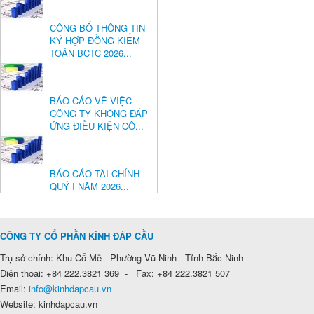
CÔNG BỐ THÔNG TIN
KÝ HỢP ĐỒNG KIỂM
TOÁN BCTC 2026...
BÁO CÁO VỀ VIỆC
CÔNG TY KHÔNG ĐÁP
ỨNG ĐIỀU KIỆN CÔ...
BÁO CÁO TÀI CHÍNH
QUÝ I NĂM 2026...
CÔNG TY CỔ PHẦN KÍNH ĐÁP CẦU
Trụ sở chính: Khu Cổ Mễ - Phường Vũ Ninh - Tỉnh Bắc Ninh
Điện thoại: +84 222.3821 369 - Fax: +84 222.3821 507
Email:
info@kinhdapcau.vn
Website: kinhdapcau.vn