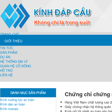
TRANG CHỦ
GIỚI THIỆU
TIN TỨC
SẢN PHẨM
DỰ ÁN
HỆ THỐNG ĐẠI LÝ
QUAN HỆ CỔ ĐÔNG
HỖ TRỢ
LIÊN HỆ
Chứng chỉ chứng
DANH MỤC SẢN PHẨM
Kính cường lực an toàn
Hàng Việt Nam chất lượng cao 2
Kính dán an toàn
Giấy chứng nhận hệ thống quản 
Kính mosaic
Kính nổi tôi nhiệt an toàn phù