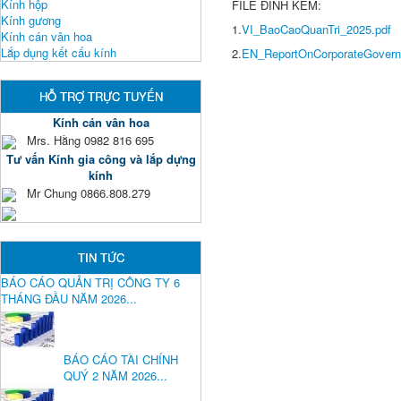
Kính hộp
FILE ĐÍNH KÈM:
Kính gương
1.
VI_BaoCaoQuanTri_2025.pdf
Kính cán vân hoa
Lắp dụng kết cấu kính
2.
EN_ReportOnCorporateGovern
HỖ TRỢ TRỰC TUYẾN
Kính cán vân hoa
Mrs. Hằng 0982 816 695
Tư vấn Kính gia công và lắp dựng
kính
Mr Chung 0866.808.279
TIN TỨC
BÁO CÁO QUẢN TRỊ CÔNG TY 6
THÁNG ĐẦU NĂM 2026...
BÁO CÁO TÀI CHÍNH
QUÝ 2 NĂM 2026...