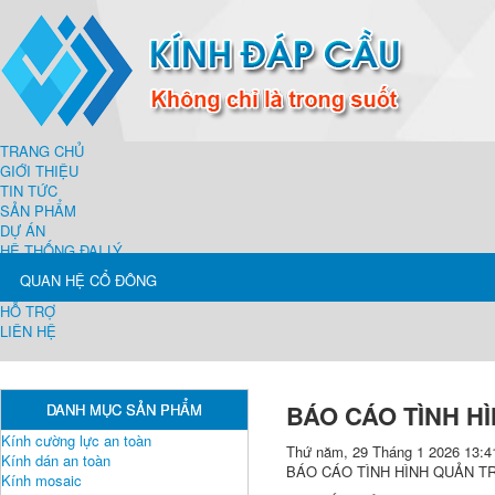
TRANG CHỦ
GIỚI THIỆU
TIN TỨC
SẢN PHẨM
DỰ ÁN
HỆ THỐNG ĐẠI LÝ
QUAN HỆ CỔ ĐÔNG
HỖ TRỢ
LIÊN HỆ
BÁO CÁO TÌNH H
DANH MỤC SẢN PHẨM
Kính cường lực an toàn
Thứ năm, 29 Tháng 1 2026 13:4
Kính dán an toàn
BÁO CÁO TÌNH HÌNH QUẢN TR
Kính mosaic