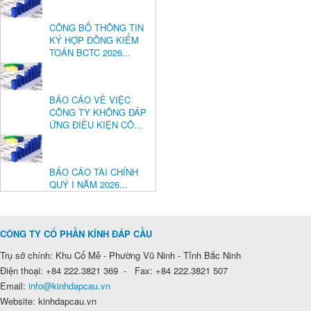
CÔNG BỐ THÔNG TIN
KÝ HỢP ĐỒNG KIỂM
TOÁN BCTC 2026...
BÁO CÁO VỀ VIỆC
CÔNG TY KHÔNG ĐÁP
ỨNG ĐIỀU KIỆN CÔ...
BÁO CÁO TÀI CHÍNH
QUÝ I NĂM 2026...
CÔNG TY CỔ PHẦN KÍNH ĐÁP CẦU
Trụ sở chính: Khu Cổ Mễ - Phường Vũ Ninh - Tỉnh Bắc Ninh
Điện thoại: +84 222.3821 369 - Fax: +84 222.3821 507
Email:
info@kinhdapcau.vn
Website: kinhdapcau.vn